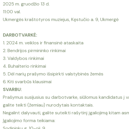
2025 m. gruodžio 13 d.
11:00 val.
Ukmergės kraštotyros muziejus, Kęstučio a. 9, Ukmergė
DARBOTVARKĖ:
1. 2024 m. veiklos ir finansinė ataskaita
2. Bendrijos pirmininko rinkimai
3. Valdybos rinkimai
4. Buhalterio rinkimai
5. Dėl narių prašymo išsipirkti valstybinės žemės
6. Kiti svarbūs klausimai
SVARBU:
Prašymus susijusius su darbotvarke, siūlomus kandidatus į 
galite teikti (žemiau) nurodytais kontaktais.
Negalint dalyvauti, galite suteikti rašytinį įgaliojimą kitam asm
Įgaliojimo forma teikiama:
Sodininkų g. 10-oji, 9