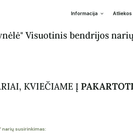
Informacija
Atliekos
ynėlė" Visuotinis bendrijos nari
RIAI, KVIEČIAME Į
PAKARTOT
 narių susirinkimas: