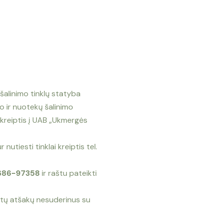
 šalinimo
tinklų statyba
o ir nuotekų šalinimo
reiptis į UAB
„Ukmergės
ur nutiesti
tinklai kreiptis tel.
686-97358
ir raštu pateikti
ngtų atšakų nesuderinus su