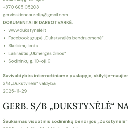
+370 685 05203
gervinskieneaurelija@gmail.com
DOKUMENTAI IR DARBOTVARKĖ:
www.dukstynėlė.lt
Facebook grupė „Dukstynėlės bendruomenė“
Skelbimų lenta
Laikraštis „Ukmergės žinios“
Sodininkų g. 10-oji, 9
Savivaldybės internetiniame puslapyje, skilytje-naujie
S/B „Dukstynėlė“ valdyba
2025-11-29
GERB. S/B „DUKSTYNĖLĖ“ NA
Šaukiamas visuotinis sodininkų bendrijos „Dukstynėlė“ 