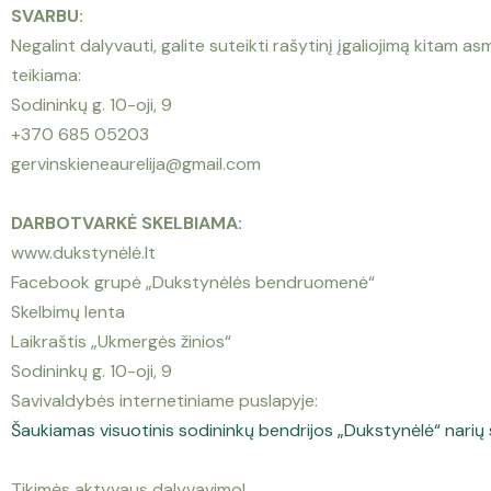
SVARBU:
Negalint dalyvauti, galite suteikti rašytinį įgaliojimą kitam as
teikiama:
Sodininkų g. 10-oji, 9
+370 685 05203
gervinskieneaurelija@gmail.com
DARBOTVARKĖ SKELBIAMA:
www.dukstynėlė.lt
Facebook grupė „Dukstynėlės bendruomenė“
Skelbimų lenta
Laikraštis „Ukmergės žinios“
Sodininkų g. 10-oji, 9
Savivaldybės internetiniame puslapyje:
Šaukiamas visuotinis sodininkų bendrijos „Dukstynėlė“ narių 
Tikimės aktyvaus dalyvavimo!