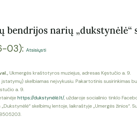
ų bendrijos narių „dukstynėlė“ 
6-03):
Atsisiųsti
al.,
Ukmergės kraštotyros muziejus
, adresas
Kęstučio a. 9.
tatymų) skelbiamas neįvykusiu. Pakartotinis susirinkimas b
stučio a. 9.
etainėje
https://dukstynėlė.lt/
, uždaroje socialinio tinklo Fac
Dukstynėlė“ skelbimų lentoje, laikraštyje „Umergės žinios“. Su
068505203.