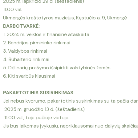
2025 m. lapkričio 29 d. (šeštadienis)
11:00 val.
Ukmergės kraštotyros muziejus, Kęstučio a. 9, Ukmergė
DARBOTVARKĖ:
1. 2024 m. veiklos ir finansinė ataskaita
2. Bendrijos pirmininko rinkimai
3. Valdybos rinkimai
4. Buhalterio rinkimai
5. Dėl narių prašymo išsipirkti valstybinės žemės
6. Kiti svarbūs klausimai
PAKARTOTINIS SUSIRINKIMAS:
Jei nebus kvorumo, pakartotinis susirinkimas su ta pačia da
2025 m. gruodžio 13 d. (šeštadienis)
11:00 val., toje pačioje vietoje.
Jis bus laikomas įvykusiu, nepriklausomai nuo dalyvių skaičia