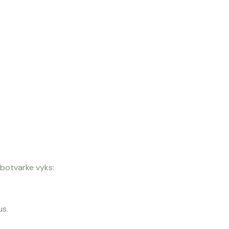
rbotvarke vyks:
us.