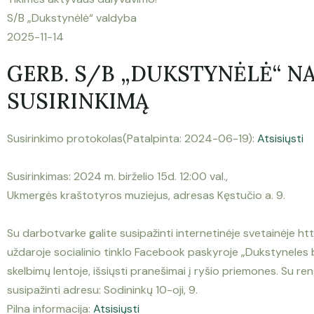
S/B „Dukstynėlė“ valdyba
2025-11-14
GERB. S/B „DUKSTYNĖLĖ“ NA
SUSIRINKIMĄ
Susirinkimo protokolas(Patalpinta: 2024-06-19):
Atsisiųsti
Susirinkimas: 2024 m. birželio 15d. 12:00 val.,
Ukmergės kraštotyros muziejus,
adresas Kęstučio a. 9.
Su darbotvarke galite susipažinti internetinėje svetainėje http
uždaroje socialinio tinklo Facebook paskyroje „Dukstyneles
skelbimų lentoje, išsiųsti pranešimai į ryšio priemones. Su ren
susipažinti adresu: Sodininkų 10-oji, 9.
Pilna informacija:
Atsisiųsti