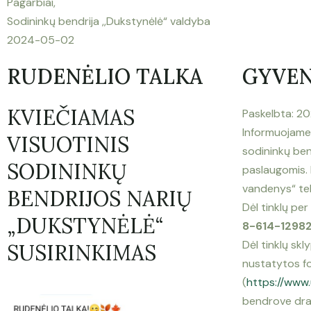
Pagarbiai,
Sodininkų bendrija ,,Dukstynėlė“ valdyba
2024-05-02
RUDENĖLIO TALKA
GYVEN
KVIEČIAMAS
Paskelbta: 
Informuojame,
VISUOTINIS
sodininkų ben
SODININKŲ
paslaugomis.
vandenys“ te
BENDRIJOS NARIŲ
Dėl tinklų pe
„DUKSTYNĖLĖ“
8-614-1298
Dėl tinklų sk
SUSIRINKIMAS
nustatytos f
(
https://www
bendrove
dr