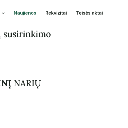
Naujienos
Rekvizitai
Teisės aktai
ų susirinkimo
INĮ
NARIŲ