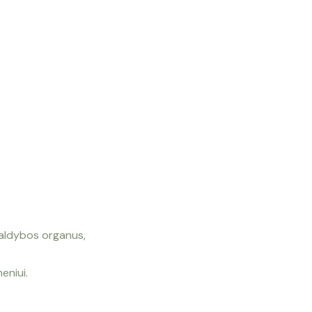
valdybos organus,
eniui.