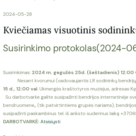
2024-05-28
Kviečiamas visuotinis sodinink
S
usirinkimo protokolas(2024-0
Susirinkimas:
2024 m. gegužės 25d. (šeštadienis) 12:00 v
Nesant kvorumui (vadovaujantis LR sodininkų bendrijų įs
15 d., 12:00 val
.
Ukmergės kraštotyros muziejus
, adresas
Kę
Su darbotvarke galite susipažinti bendrijos internetinėje sv
bendruomene„ (tik patvirtintiems grupės nariams), bendrijos „
susipažinti paskambinus tel. iš anksto suderinus laiką +37
DARBOTVARKĖ:
Atsisiųsti