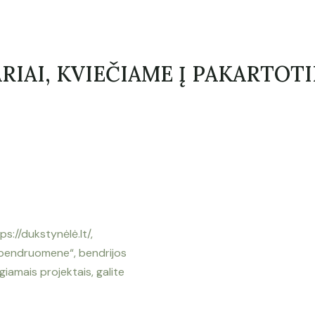
RIAI, KVIEČIAME Į PAKARTOTI
s://dukstynėlė.lt/,
 bendruomene“, bendrijos
giamais projektais, galite