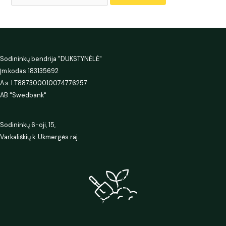
Sodininkų bendrija "DUKSTYNĖLĖ"
Įm.kodas 183135692
A.s. LT887300010074776257
AB "Swedbank"
Sodininkų 6-oji, 15,
Varkališkių k. Ukmergės raj.