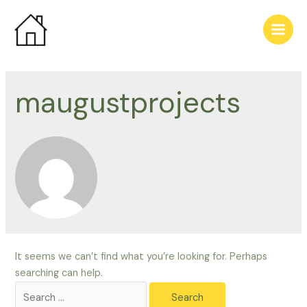
Skip
to
Main
content
Men
maugustprojects
It seems we can’t find what you’re looking for. Perhaps
searching can help.
Search
for: